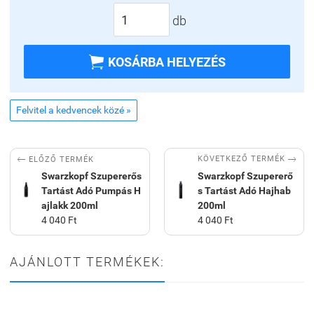
db

KOSÁRBA HELYEZÉS
Felvitel a kedvencek közé »


KÖVETKEZŐ TERMÉK
ELŐZŐ TERMÉK
Swarzkopf Szupererős
Swarzkopf Szupererő
Tartást Adó Pumpás H
s Tartást Adó Hajhab
ajlakk 200ml
200ml
4 040 Ft
4 040 Ft
AJÁNLOTT TERMÉKEK: