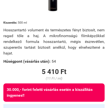
Kiszerelés:
500 ml
Hosszantartó volument és természetes fényt biztosít, nem
ragad tőle a haj. A mikrofinomságú filmképzőkkel
rendelkező formula hosszantartó, mégis észrevétlen,
szupererős tartást biztosít anélkül, hogy elnehezítené a
hajat.
Hűségpont (vásárlás után):
54
5 410 Ft
(11 Ft / ml)
30.000,- forint feletti vásárlás esetén a kiszállítás
ingyenes!!