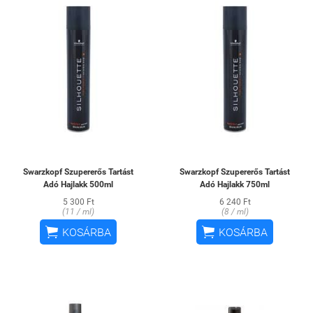
Swarzkopf Szupererős Tartást
Swarzkopf Szupererős Tartást
Adó Hajlakk 500ml
Adó Hajlakk 750ml
5 300 Ft
6 240 Ft
(11 / ml)
(8 / ml)


KOSÁRBA
KOSÁRBA