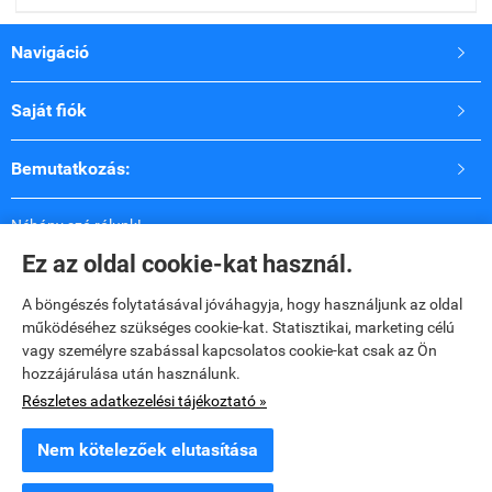
Navigáció

Saját fiók

Bemutatkozás:

Néhány szó rólunk!
2009 óta vagyunk jelen a fodrászkellék piacon
Ez az oldal cookie-kat használ.
Célunk, a fodrászok és a lakosság igényes és minőségileg
új termékekkel való kiszolgálása.
A böngészés folytatásával jóváhagyja, hogy használjunk az oldal
Hozzáértő tanácsadással állunk vásárlóink
működéséhez szükséges cookie-kat. Statisztikai, marketing célú
rendelkezésére!
vagy személyre szabással kapcsolatos cookie-kat csak az Ön
hozzájárulása után használunk.
Elérhetőségek

Részletes adatkezelési tájékoztató »
Nem kötelezőek elutasítása
www.dopaviol.hu -
DOPAVOL KFT
-
ÁSZF
-
Adatkezelési tájékoztató