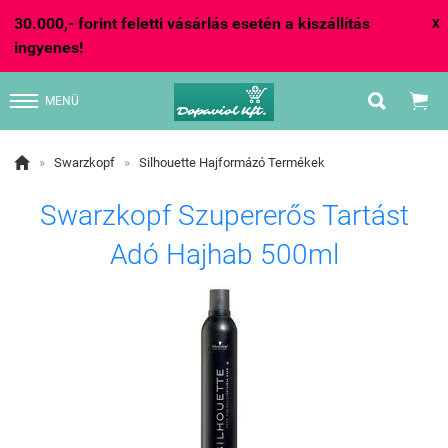
30.000,- forint feletti vásárlás esetén a kiszállítás
X
ingyenes!


MENÜ

»
Swarzkopf
»
Silhouette Hajformázó Termékek
Swarzkopf Szupererős Tartást
Adó Hajhab 500ml