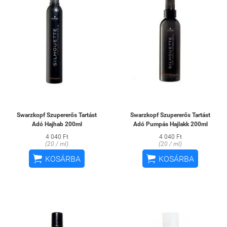
Swarzkopf Szupererős Tartást
Swarzkopf Szupererős Tartást
Adó Hajhab 200ml
Adó Pumpás Hajlakk 200ml
4 040 Ft
4 040 Ft
(20 / ml)
(20 / ml)


KOSÁRBA
KOSÁRBA