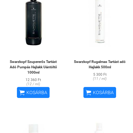
Swarzkopf Szupererős Tartást
Swarzkopf Rugalmas Tartást adó
Adó Pumpás Hajlakk Uántöltő
Hajlakk 500ml
1000ml
5 300 Ft
(11 / ml)
12 360 Ft
(12 / ml)


KOSÁRBA
KOSÁRBA