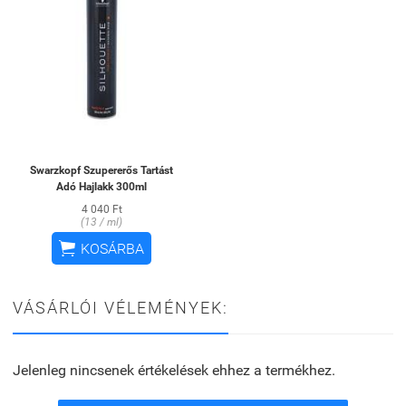
Swarzkopf Szupererős Tartást
Adó Hajlakk 300ml
4 040 Ft
(13 / ml)

KOSÁRBA
VÁSÁRLÓI VÉLEMÉNYEK:
Jelenleg nincsenek értékelések ehhez a termékhez.