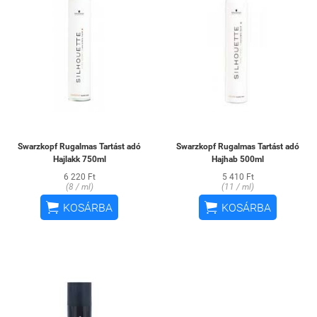
Swarzkopf Rugalmas Tartást adó
Swarzkopf Rugalmas Tartást adó
Hajlakk 750ml
Hajhab 500ml
6 220 Ft
5 410 Ft
(8 / ml)
(11 / ml)


KOSÁRBA
KOSÁRBA