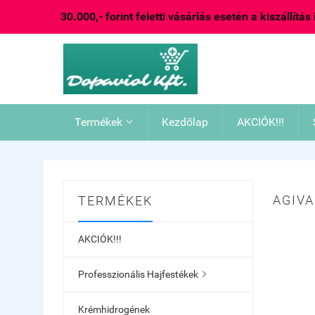
30.000,- forint feletti vásárlás esetén a kiszállítás
Termékek
Kezdőlap
AKCIÓK!!!

AGIVA
TERMÉKEK
AKCIÓK!!!
Professzionális Hajfestékek

Krémhidrogének