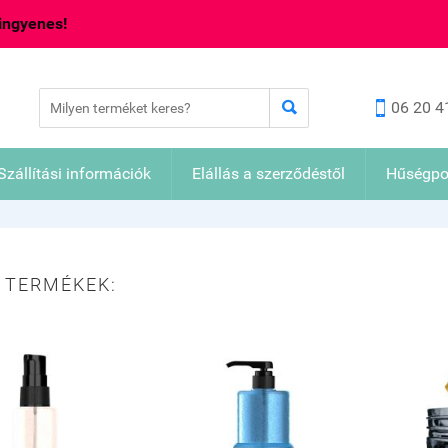
 ingyenes!


06 20 4
Szállítási információk
Elállás a szerződéstől
Hűségpo
 TERMÉKEK: