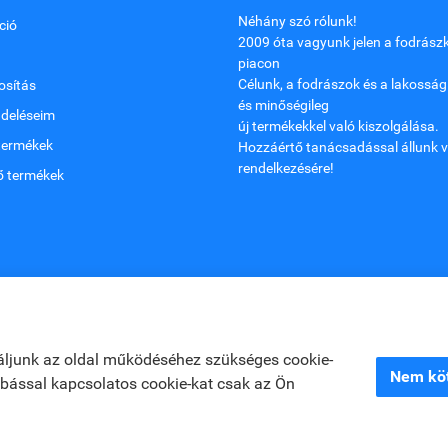
Néhány szó rólunk!
ció
2009 óta vagyunk jelen a fodrászk
piacon
Célunk, a fodrászok és a lakosság
sítás
és minőségileg
ndeléseim
új termékekkel való kiszolgálása.
termékek
Hozzáértő tanácsadással állunk v
rendelkezésére!
ő termékek
áljunk az oldal működéséhez szükséges cookie-
Nem köt
zabással kapcsolatos cookie-kat csak az Ön
jékoztató