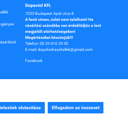
Dopaviol Kft.
ellék
1033 Budapest Apát utca 8
A fenti címen, üzlet nem található! Ha
 igényes
vásárlási szándéka van érdeklődjön a lent
megjelölt elérhetőségeken!
Megértésüket köszönjük!!!
ásárlóink
Telefon: 06 20 416 29 00
E-mail: dopafodraszkellek@gmail.com
Facebook
elezőek elutasítása
Elfogadom az összeset
Webáruház készítés
a StartÜzlettel.