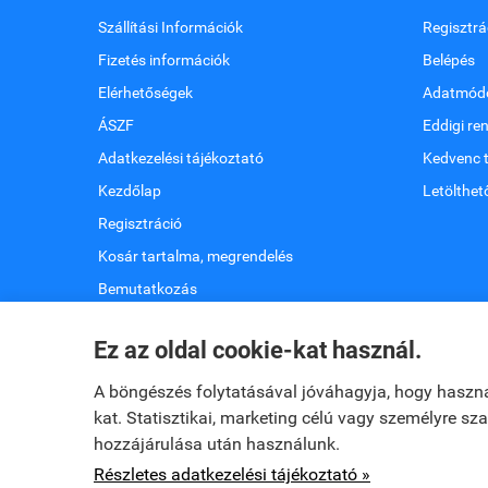
Szállítási Információk
Regisztrá
Fizetés információk
Belépés
Elérhetőségek
Adatmódo
ÁSZF
Eddigi re
Adatkezelési tájékoztató
Kedvenc 
Kezdőlap
Letölthet
Regisztráció
Kosár tartalma, megrendelés
Bemutatkozás
Oldaltérkép
Ez az oldal cookie-kat használ.
Elállok a szerződéstől
A böngészés folytatásával jóváhagyja, hogy haszn
kat. Statisztikai, marketing célú vagy személyre s
hozzájárulása után használunk.
www.dopaviol.hu -
DOPAVOL KFT
-
ÁSZF
-
Adatkezelési tá
Részletes adatkezelési tájékoztató »