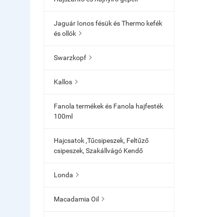
Jaguár Ionos fésük és Thermo kefék
és ollók

Swarzkopf

Kallos

Fanola termékek és Fanola hajfesték
100ml
Hajcsatok ,Tűcsipeszek, Feltűző
csipeszek, Szakállvágó Kendő
Londa

Macadamia Oil
