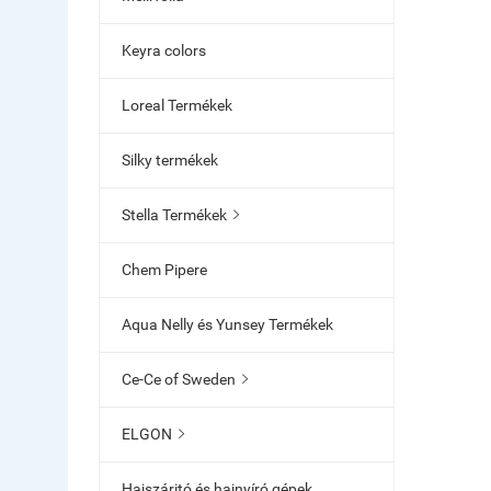
Keyra colors
Loreal Termékek
Silky termékek
Stella Termékek

Chem Pipere
Aqua Nelly és Yunsey Termékek
Ce-Ce of Sweden

ELGON

Hajszáritó és hajnyíró gépek