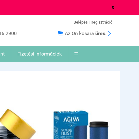
X
Belépés
|
Regisztráció


16 2900
Az Ön kosara
üres
.
nt
Fizetési információk
