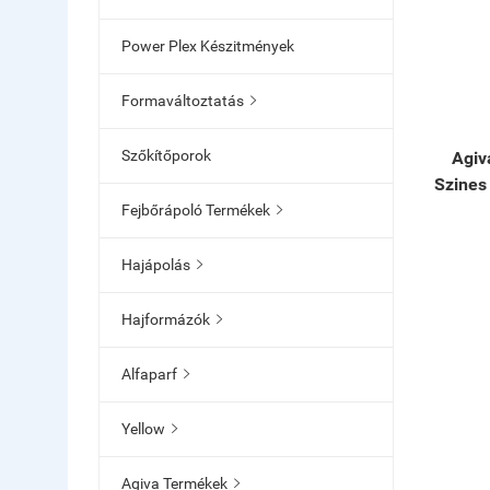
Power Plex Készitmények
Formaváltoztatás

Szőkítőporok
Agiv
Szines
Fejbőrápoló Termékek

Hajápolás

Hajformázók

Alfaparf

Yellow

Agiva Termékek
