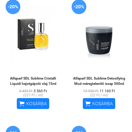
-20%
-20%
Alfaparf SDL Sublime Cristalli
Alfaparf SDL Sublime Detoxifying
Liquidi hajvégápoló olaj 15ml
Mud méregtelenítő iszap 500ml
4 450 Ft
3 560 Ft
13 950 Ft
11 160 Ft
(237 Ft / ml)
(22 Ft / ml)


KOSÁRBA
KOSÁRBA