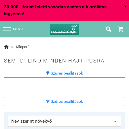
30.000,- forint feletti vásárlás esetén a kiszállítás
X
ingyenes!


MENÜ

»
Alfaparf
SEMI DI LINO MINDEN HAJTIPUSRA:
Szűrés beállítások

Szűrés beállítások
