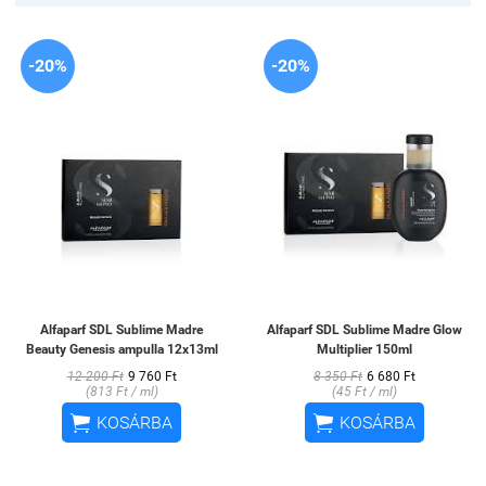
-20%
-20%
Alfaparf SDL Sublime Madre
Alfaparf SDL Sublime Madre Glow
Beauty Genesis ampulla 12x13ml
Multiplier 150ml
12 200 Ft
9 760 Ft
8 350 Ft
6 680 Ft
(813 Ft / ml)
(45 Ft / ml)


KOSÁRBA
KOSÁRBA