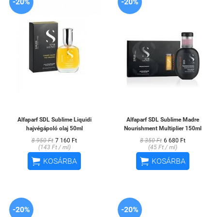
-20%
-20%
Alfaparf SDL Sublime Liquidi
Alfaparf SDL Sublime Madre
hajvégápoló olaj 50ml
Nourishment Multiplier 150ml
8 950 Ft
7 160 Ft
8 350 Ft
6 680 Ft
(143 Ft / ml)
(45 Ft / ml)


KOSÁRBA
KOSÁRBA
-20%
-20%