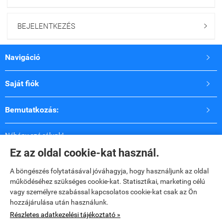
BEJELENTKEZÉS

Navigáció

Saját fiók

Bemutatkozás:

Néhány szó rólunk!
2009 óta vagyunk jelen a fodrászkellék piacon
Ez az oldal cookie-kat használ.
Célunk, a fodrászok és a lakosság igényes és minőségileg
új termékekkel való kiszolgálása.
A böngészés folytatásával jóváhagyja, hogy használjunk az oldal
Hozzáértő tanácsadással állunk vásárlóink
működéséhez szükséges cookie-kat. Statisztikai, marketing célú
rendelkezésére!
vagy személyre szabással kapcsolatos cookie-kat csak az Ön
hozzájárulása után használunk.
Elérhetőségek

Részletes adatkezelési tájékoztató »