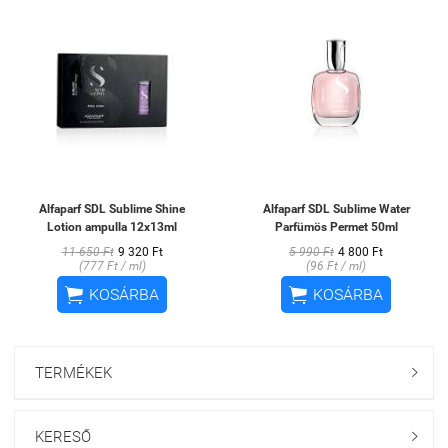
Alfaparf SDL Sublime Shine
Alfaparf SDL Sublime Water
Lotion ampulla 12x13ml
Parfümös Permet 50ml
11 650 Ft
9 320 Ft
5 990 Ft
4 800 Ft
(777 Ft / ml)
(96 Ft / ml)


KOSÁRBA
KOSÁRBA
TERMÉKEK

KERESŐ
