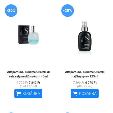
-20%
-20%
Alfaparf SDL Sublime Cristalli di
Alfaparf SDL Sublime Cristalli
seta selymesítő szérum 45ml
hajfényspray 125ml
9 790 Ft
7 840 Ft
7 590 Ft
6 070 Ft
(174 Ft / ml)
(49 Ft / ml)


KOSÁRBA
KOSÁRBA