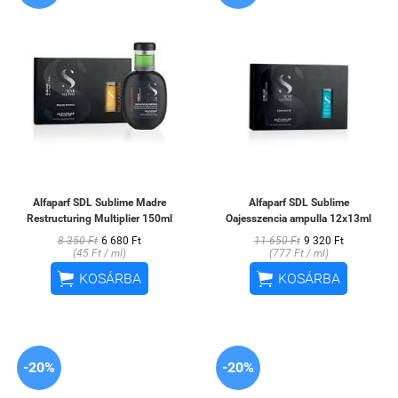
Alfaparf SDL Sublime Madre
Alfaparf SDL Sublime
Restructuring Multiplier 150ml
Oajesszencia ampulla 12x13ml
8 350 Ft
6 680 Ft
11 650 Ft
9 320 Ft
(45 Ft / ml)
(777 Ft / ml)


KOSÁRBA
KOSÁRBA
-20%
-20%