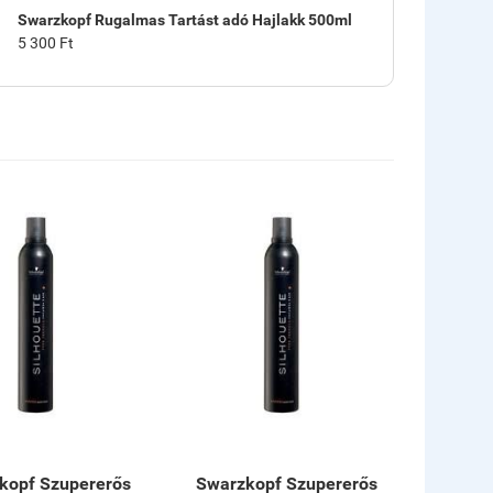
Swarzkopf Rugalmas Tartást adó Hajlakk 500ml
5 300 Ft
kopf Szupererős
Swarzkopf Szupererős