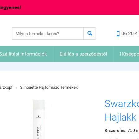
 ingyenes!


06 20 4
Szállítási információk
Elállás a szerződéstől
Hűségpo
arzkopf
»
Silhouette Hajformázó Termékek
Swarzko
Hajlakk
Kiszerelés:
750 m