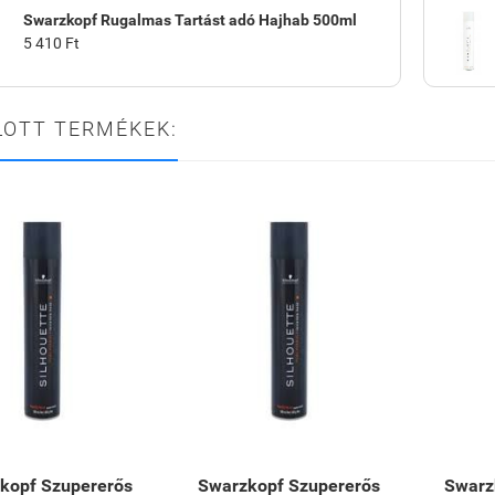
Swarzkopf Rugalmas Tartást adó Hajhab 500ml
5 410 Ft
LOTT TERMÉKEK:
kopf Szupererős
Swarzkopf Szupererős
Swarz