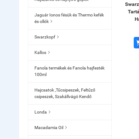
Swarz
Tart
Jaguár Ionos fésük és Thermo kefék
H
és ollók

Swarzkopf

Kallos

Fanola termékek és Fanola hajfesték
100ml
Hajcsatok ,Tűcsipeszek, Feltűző
csipeszek, Szakállvágó Kendő
Londa

Macadamia Oil
