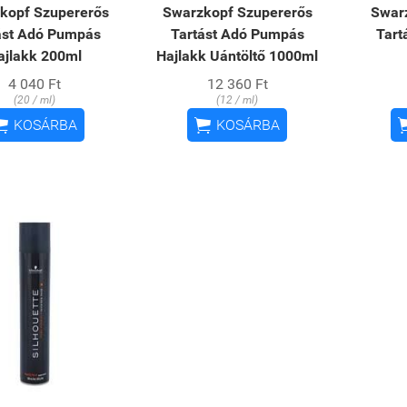
kopf Szupererős
Swarzkopf Szupererős
Swar
ást Adó Pumpás
Tartást Adó Pumpás
Tart
ajlakk 200ml
Hajlakk Uántöltő 1000ml
4 040 Ft
12 360 Ft
(20 / ml)
(12 / ml)


KOSÁRBA
KOSÁRBA