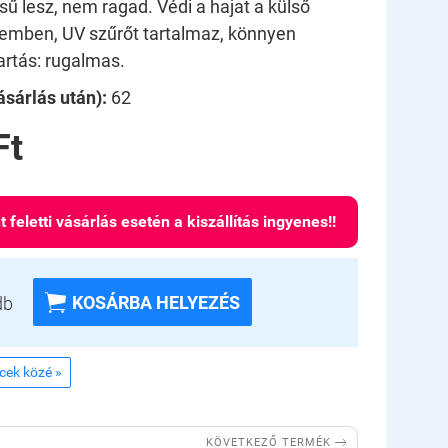
sű lesz, nem ragad. Védi a hajat a külső
emben, UV szűrőt tartalmaz, könnyen
artás: rugalmas.
sárlás után):
62
Ft
t feletti vásárlás esetén a kiszállítás ingyenes!!

KOSÁRBA HELYEZÉS
db
ncek közé »

KÖVETKEZŐ TERMÉK