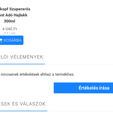
kopf Szupererős
ást Adó Hajlakk
300ml
4 040 Ft
(13 / ml)

KOSÁRBA
LÓI VÉLEMÉNYEK:
 nincsenek értékelések ehhez a termékhez.
Értékelés írása
SEK ÉS VÁLASZOK: