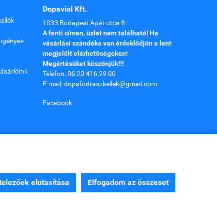
Dopaviol Kft.
ellék
1033 Budapest Apát utca 8
A fenti címen, üzlet nem található! Ha
 igényes
vásárlási szándéka van érdeklődjön a lent
megjelölt elérhetőségeken!
Megértésüket köszönjük!!!
ásárlóink
Telefon: 06 20 416 29 00
E-mail: dopafodraszkellek@gmail.com
Facebook
elezőek elutasítása
Elfogadom az összeset
Webáruház készítés
a StartÜzlettel.