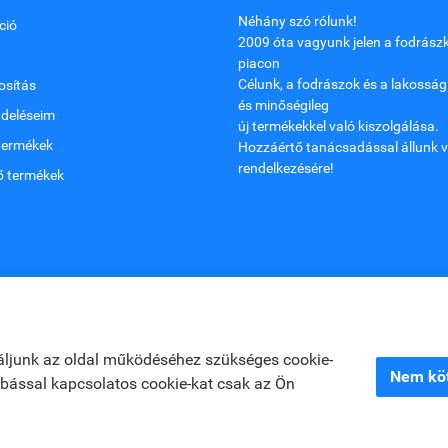
Néhány szó rólunk!
ció
2009 óta vagyunk jelen a fodrászk
piacon
Célunk, a fodrászok és a lakosság
sítás
és minőségileg
ndeléseim
új termékekkel való kiszolgálása.
termékek
Hozzáértő tanácsadással állunk v
rendelkezésére!
ő termékek
áljunk az oldal működéséhez szükséges cookie-
Nem köt
zabással kapcsolatos cookie-kat csak az Ön
jékoztató