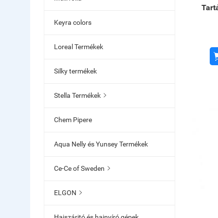
Tart
Keyra colors
Loreal Termékek
Silky termékek
Stella Termékek

Chem Pipere
Aqua Nelly és Yunsey Termékek
Ce-Ce of Sweden

ELGON

Hajszáritó és hajnyíró gépek