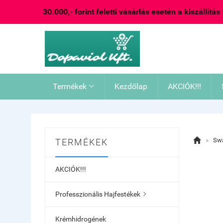
30.000,- forint feletti vásárlás esetén a kiszállítás
Termékek
Kezdőlap
AKCIÓK!!!


»
Sw
TERMÉKEK
AKCIÓK!!!
Professzionális Hajfestékek

Krémhidrogének