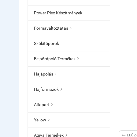
Power Plex Készitmények
Formaváltoztatás

Szőkítőporok
Fejbőrápoló Termékek

Hajápolás

Hajformázók

Alfaparf

Yellow


Agiva Termékek

ELŐZ