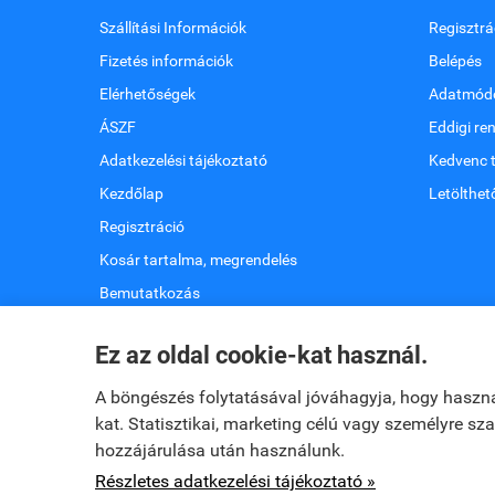
Szállítási Információk
Regisztrá
Fizetés információk
Belépés
Elérhetőségek
Adatmódo
ÁSZF
Eddigi re
Adatkezelési tájékoztató
Kedvenc 
Kezdőlap
Letölthet
Regisztráció
Kosár tartalma, megrendelés
Bemutatkozás
Oldaltérkép
Ez az oldal cookie-kat használ.
Elállok a szerződéstől
A böngészés folytatásával jóváhagyja, hogy haszn
kat. Statisztikai, marketing célú vagy személyre s
hozzájárulása után használunk.
www.dopaviol.hu -
DOPAVOL KFT
-
ÁSZF
-
Adatkezelési tá
Részletes adatkezelési tájékoztató »