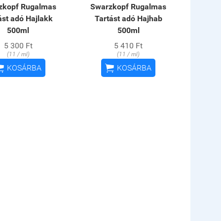
zkopf Rugalmas
Swarzkopf Rugalmas
ást adó Hajlakk
Tartást adó Hajhab
500ml
500ml
5 300 Ft
5 410 Ft
(11 / ml)
(11 / ml)


KOSÁRBA
KOSÁRBA