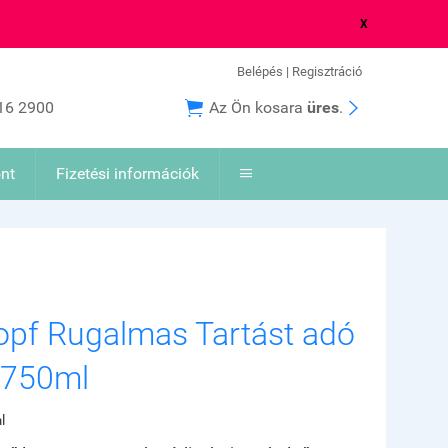
X
Belépés
|
Regisztráció


16 2900
Az Ön kosara
üres
.
nt
Fizetési információk

pf Rugalmas Tartást adó
 750ml
l