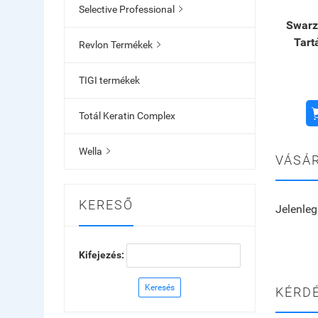
Selective Professional

Swarz
Tart
Revlon Termékek

TIGI termékek
Totál Keratin Complex
Wella

VÁSÁR
KERESŐ
Jelenleg
Kifejezés:
Keresés
KÉRDÉ