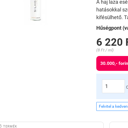
A haj laza esé
hatásokkal sz
kifésülhető. T
Hűségpont (vá
6 220 
(8 Ft / ml)
30.000,- forin
Felvitel a kedve
Ő TERMÉK