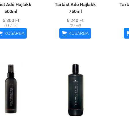
ást Adó Hajlakk
Tartást Adó Hajlakk
Tart
500ml
750ml
5 300 Ft
6 240 Ft
(11 / ml)
(8 / ml)


KOSÁRBA
KOSÁRBA