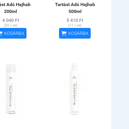
ást Adó Hajhab
Tartást Adó Hajhab
200ml
500ml
4 040 Ft
5 410 Ft
(20 / ml)
(11 / ml)


KOSÁRBA
KOSÁRBA