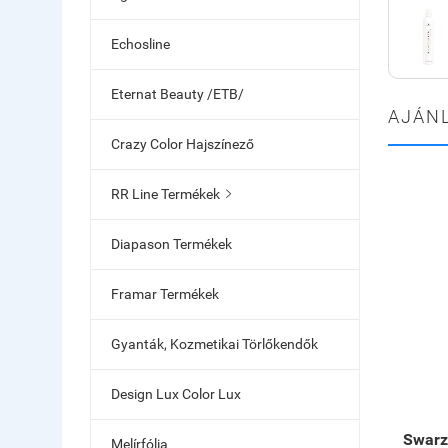
Echosline
Eternat Beauty /ETB/
AJÁN
Crazy Color Hajszínező
RR Line Termékek

Diapason Termékek
Framar Termékek
Gyanták, Kozmetikai Törlőkendők
Design Lux Color Lux
Swarz
Melírfólia