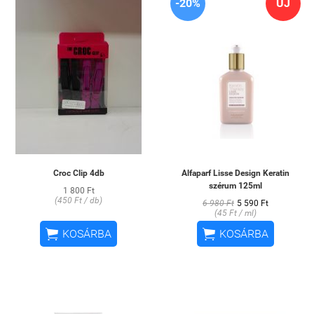
-20%
ÚJ
Croc Clip 4db
Alfaparf Lisse Design Keratin
szérum 125ml
1 800 Ft
(450 Ft / db)
6 980 Ft
5 590 Ft
(45 Ft / ml)


KOSÁRBA
KOSÁRBA