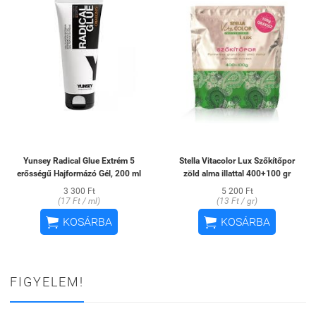
Yunsey Radical Glue Extrém 5
Stella Vitacolor Lux Szőkítőpor
erősségű Hajformázó Gél, 200 ml
zöld alma illattal 400+100 gr
3 300 Ft
5 200 Ft
(17 Ft / ml)
(13 Ft / gr)


KOSÁRBA
KOSÁRBA
FIGYELEM!