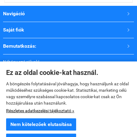
Navigáció

Saját fiók

Bemutatkozás:

Néhány szó rólunk!
2009 óta vagyunk jelen a fodrászkellék piacon
Ez az oldal cookie-kat használ.
Célunk, a fodrászok és a lakosság igényes és minőségileg
új termékekkel való kiszolgálása.
A böngészés folytatásával jóváhagyja, hogy használjunk az oldal
Hozzáértő tanácsadással állunk vásárlóink
működéséhez szükséges cookie-kat. Statisztikai, marketing célú
rendelkezésére!
vagy személyre szabással kapcsolatos cookie-kat csak az Ön
hozzájárulása után használunk.
Elérhetőségek

Részletes adatkezelési tájékoztató »
Nem kötelezőek elutasítása
www.dopaviol.hu -
DOPAVOL KFT
-
ÁSZF
-
Adatkezelési tájékoztató