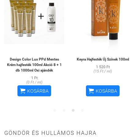
Design Color Lux PPd Mentes
Keyra Hajfesték Új Színek 100ml
Krém hajfesték 100ml Akció 8 + 1
1 520 Ft
db 1000ml Oxi ajándék
(15 Ft / ml)
1 Ft
(0 Ft / ml)


KOSÁRBA
KOSÁRBA
GÖNDÖR ÉS HULLÁMOS HAJRA